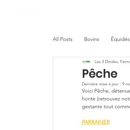
Accueil
Nous soutenir
Boutique S
All Posts
Bovins
Équidés
Les 3 Dindes, Fer
Camélidés
Pêche
Dernière mise à jour :
9 no
Voici Pêche, détenue
honte (retrouvez not
gestante tout comme 
PARRAINER