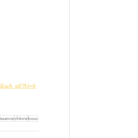
iEwA_qf/?hl=fr
issance
chèvre
bouc