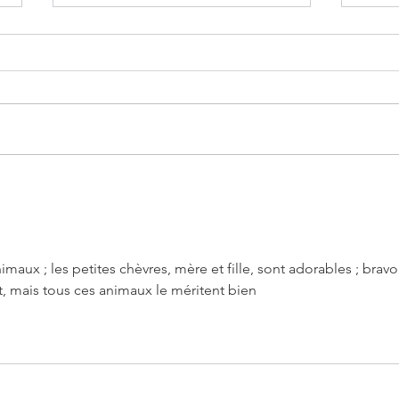
Coo
Jo 🕊️🖤, Beth, Meg & Amy
aux ; les petites chèvres, mère et fille, sont adorables ; bravo
 mais tous ces animaux le méritent bien