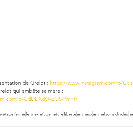
sentation de Grelot : 
https://www.instagram.com/p/Ccis
relot qui embête sa mère : 
gram.com/p/CdDDXdyAEOS/?hl=fr
uvetage
ferme
ferme-refuge
nature
liberté
animaux
animal
soins
dindes
na