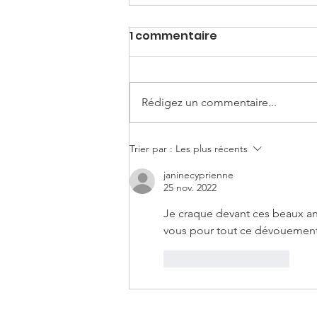
1 commentaire
Rédigez un commentaire...
Suzanne et Santa
Trier par :
Les plus récents
janinecyprienne
25 nov. 2022
Je craque devant ces beaux anim
vous pour tout ce dévouement,
J'aime
Répondre