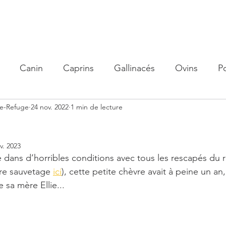
olidaire
Nos actions
Organisme de Formation
Parrain
Canin
Caprins
Gallinacés
Ovins
P
me-Refuge
24 nov. 2022
1 min de lecture
v. 2023
 dans d’horribles conditions avec tous les rescapés du r
re sauvetage 
ici
), cette petite chèvre avait à peine un an, 
sa mère Ellie...