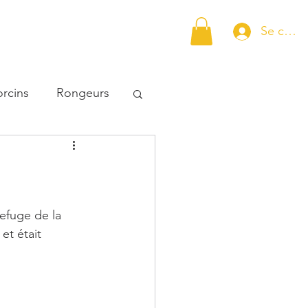
Se conn
er un rescapé
Animaux
Plus...
orcins
Rongeurs
efuge de la 
et était 