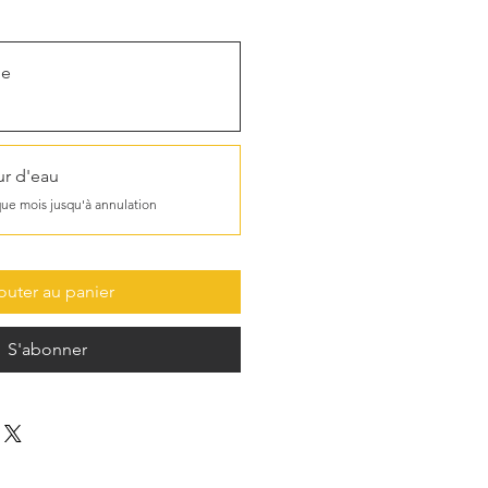
ue
r d'eau
ue mois jusqu'à annulation
outer au panier
S'abonner