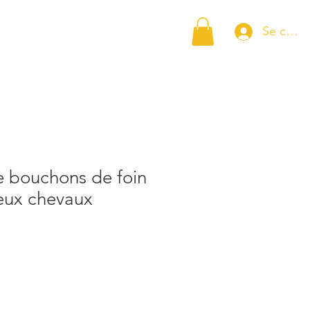
Se conn
er un rescapé
Animaux
Plus...
e bouchons de foin
eux chevaux