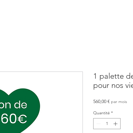
olidaire
Nos actions
Organisme de Formation
Parrain
1 palette d
pour nos vi
Prix
560,00 €
par mois
Quantité
*