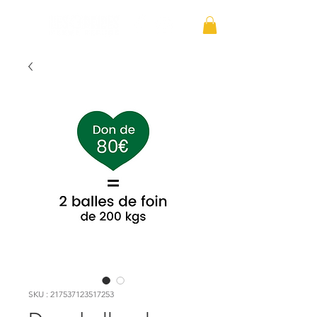
SKU : 217537123517253