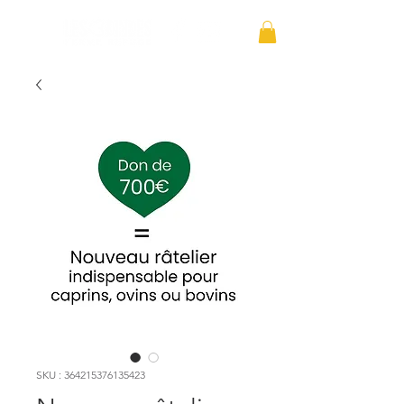
SKU : 364215376135423