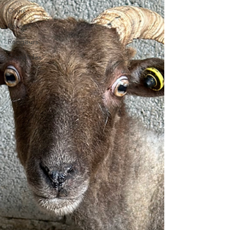
Ovins
Porcins
Rongeurs
Camélidés