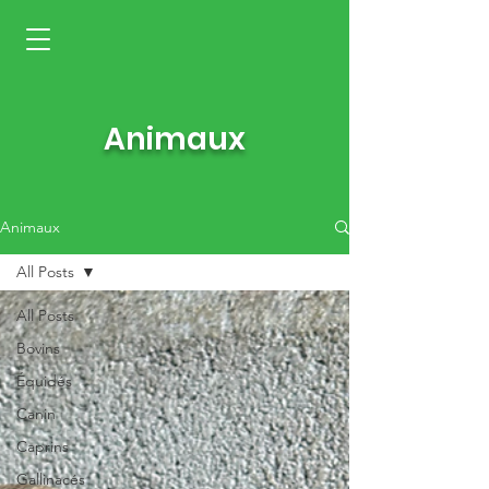
Animaux
Animaux
All Posts
All Posts
Bovins
Équidés
Canin
Caprins
Gallinacés