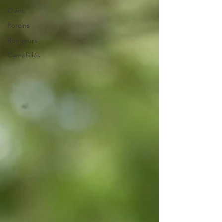
Ovins
Porcins
Rongeurs
Camélidés