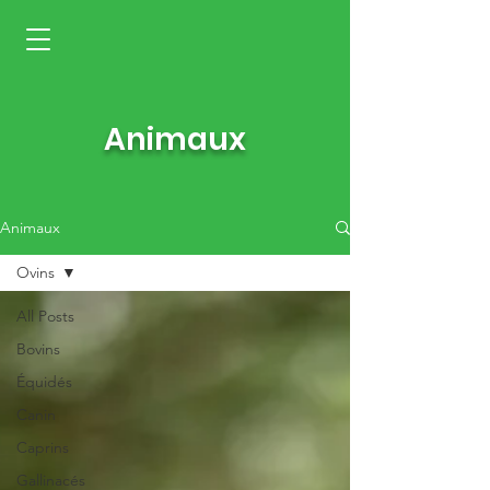
Animaux
Animaux
Ovins
All Posts
Bovins
Équidés
Canin
Caprins
Gallinacés