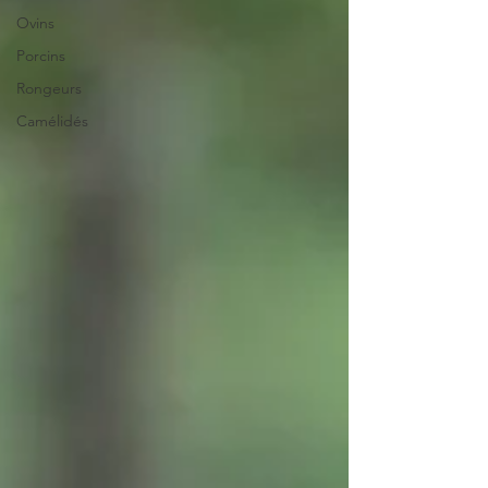
Ovins
Porcins
Rongeurs
Camélidés