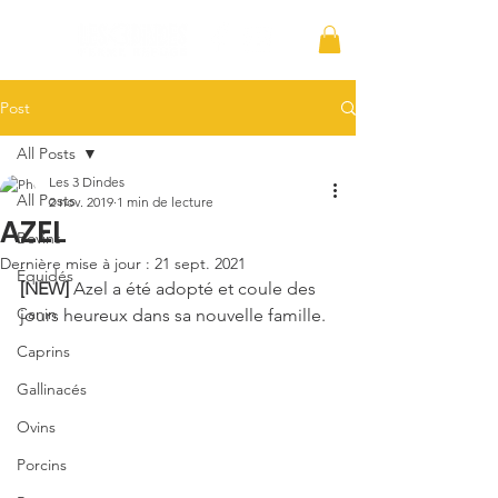
Post
All Posts
Les 3 Dindes
All Posts
2 nov. 2019
1 min de lecture
AZEL
Bovins
Dernière mise à jour :
21 sept. 2021
Équidés
[NEW]
 Azel a été adopté et coule des 
Canin
jours heureux dans sa nouvelle famille.
Caprins
Gallinacés
Ovins
Porcins