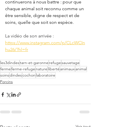
continuerons à nous battre : pour que 
chaque animal soit reconnu comme un 
être sensible, digne de respect et de 
soins, quelle que soit son espèce.
La vidéo de son arrivée : 
https://www.instagram.com/p/CLcWCIn
hu26/?hl=fr
les3dindes
tarn-et-garonne
refuge
sauvetage
ferme
ferme-refuge
nature
liberté
animaux
animal
soins
dindes
cochon
laboratoire
Porcins
Voir tout