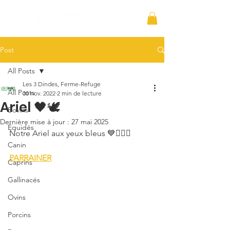
Post
All Posts
Les 3 Dindes, Ferme-Refuge
All Posts
30 nov. 2022
2 min de lecture
Ariel 🖤🕊️
Bovins
Dernière mise à jour :
27 mai 2025
Équidés
Notre Ariel aux yeux bleus 💙🧜🏻‍♀️
Canin
PARRAINER
Caprins
Gallinacés
Ovins
Porcins