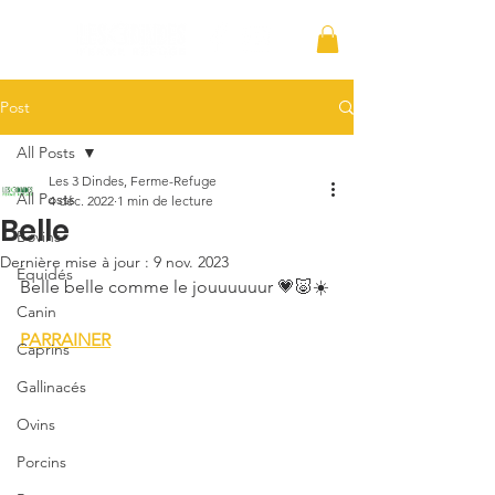
Post
All Posts
Les 3 Dindes, Ferme-Refuge
All Posts
4 déc. 2022
1 min de lecture
Belle
Bovins
Dernière mise à jour :
9 nov. 2023
Équidés
Belle belle comme le jouuuuuur 💗🐷☀️
Canin
PARRAINER
Caprins
Gallinacés
Ovins
Porcins