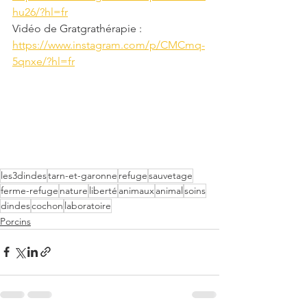
hu26/?hl=fr
Vidéo de Gratgrathérapie : 
https://www.instagram.com/p/CMCmq-
5qnxe/?hl=fr
les3dindes
tarn-et-garonne
refuge
sauvetage
ferme-refuge
nature
liberté
animaux
animal
soins
dindes
cochon
laboratoire
Porcins