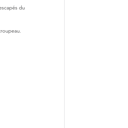
rescapés du 
 troupeau.