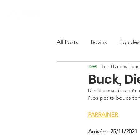
Accueil
Nous soutenir
Boutique S
All Posts
Bovins
Équidés
Les 3 Dindes, Fer
Camélidés
Buck, Di
Dernière mise à jour :
9 no
Nos petits boucs tém
PARRAINER
Arrivée : 25/11/2021