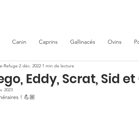
olidaire
Nos actions
Organisme de Formation
Parrain
Canin
Caprins
Gallinacés
Ovins
P
me-Refuge
2 déc. 2022
1 min de lecture
ego, Eddy, Scrat, Sid e
v. 2023
éraires ! 💪🏼