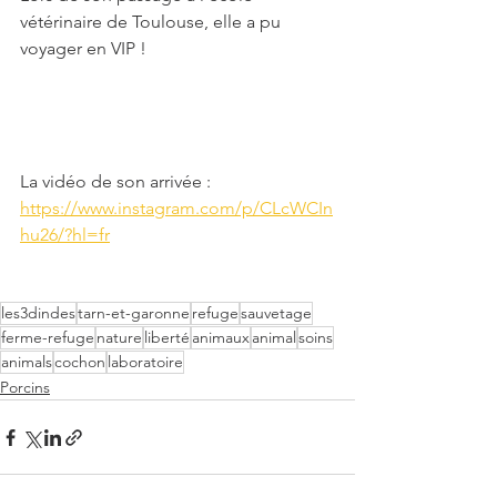
vétérinaire de Toulouse, elle a pu 
voyager en VIP !
La vidéo de son arrivée : 
https://www.instagram.com/p/CLcWCIn
hu26/?hl=fr
les3dindes
tarn-et-garonne
refuge
sauvetage
ferme-refuge
nature
liberté
animaux
animal
soins
animals
cochon
laboratoire
Porcins