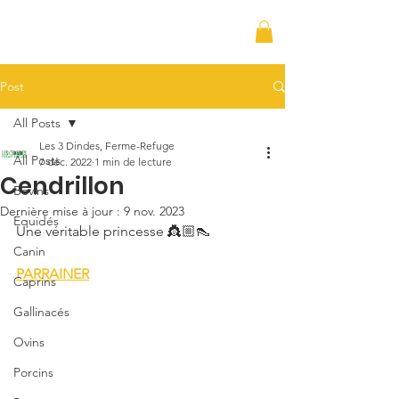
Post
All Posts
Les 3 Dindes, Ferme-Refuge
All Posts
7 déc. 2022
1 min de lecture
Cendrillon
Bovins
Dernière mise à jour :
9 nov. 2023
Équidés
Une véritable princesse 👸🏼👠
Canin
PARRAINER
Caprins
Gallinacés
Ovins
Porcins