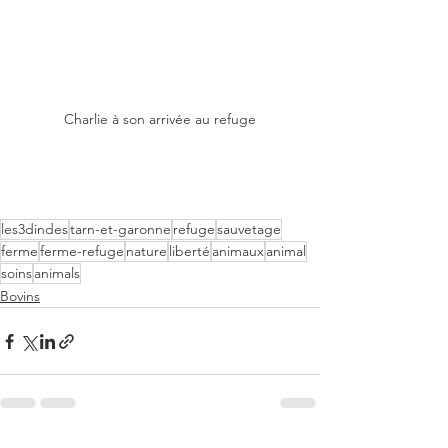
Charlie à son arrivée au refuge
les3dindes
tarn-et-garonne
refuge
sauvetage
ferme
ferme-refuge
nature
liberté
animaux
animal
soins
animals
Bovins