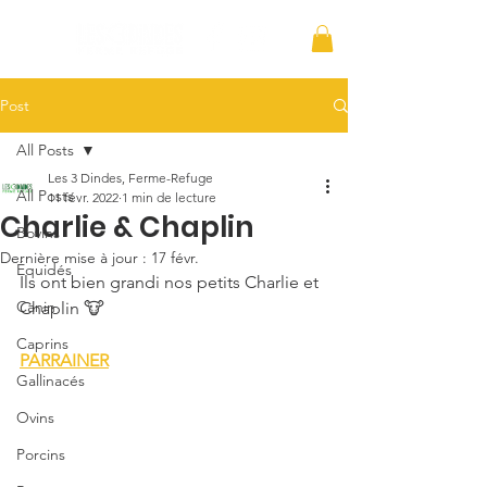
Post
All Posts
Les 3 Dindes, Ferme-Refuge
All Posts
11 févr. 2022
1 min de lecture
Charlie & Chaplin
Bovins
Dernière mise à jour :
17 févr.
Équidés
Ils ont bien grandi nos petits Charlie et 
Canin
Chaplin 🐮
Caprins
PARRAINER
Gallinacés
Ovins
Porcins