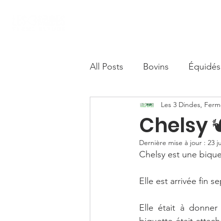
Accueil
Nous soutenir
Boutique S
All Posts
Bovins
Équidés
Les 3 Dindes, Fer
Camélidés
Chelsy 
Dernière mise à jour :
23 j
Chelsy est une bique
Elle est arrivée fin 
Elle était à donner
biquette était attach