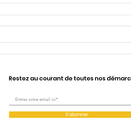
Coo
Jo 🕊️🖤, Beth, Meg & Amy
Restez au courant de toutes nos démar
S'abonner