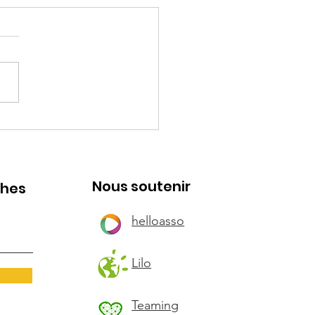
kie
Nous soutenir
ches
helloasso
Lilo
Teaming