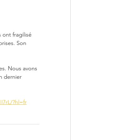
nt fragilisé 
rises. Son 
iles. Nous avons 
n dernier 
7rL/?hl=fr