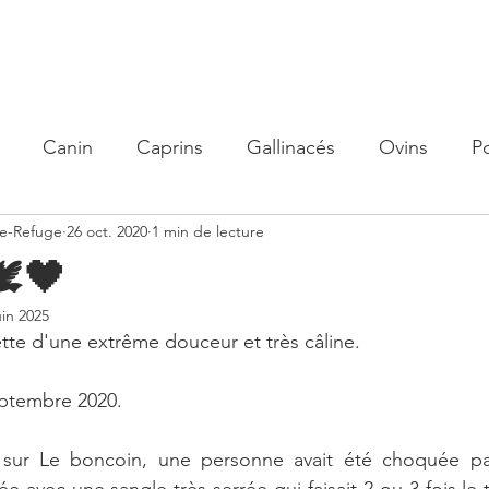
olidaire
Nos actions
Organisme de Formation
Parrain
Canin
Caprins
Gallinacés
Ovins
P
me-Refuge
26 oct. 2020
1 min de lecture
️🖤
uin 2025
tte d'une extrême douceur et très câline.
septembre 2020.
 sur Le boncoin, une personne avait été choquée par
ée avec une sangle très serrée qui faisait 2 ou 3 fois le