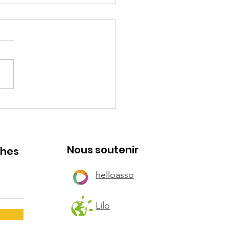
kie
Nous soutenir
ches
helloasso
Lilo