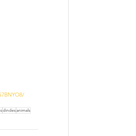
GG7BNYO8/
ns
dindes
animals