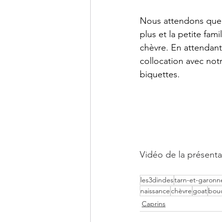
Nous attendons que l
plus et la petite fam
chèvre. En attendant
collocation avec notr
biquettes. 
Vidéo de la présentat
les3dindes
tarn-et-garonn
naissance
chèvre
goat
bou
Caprins