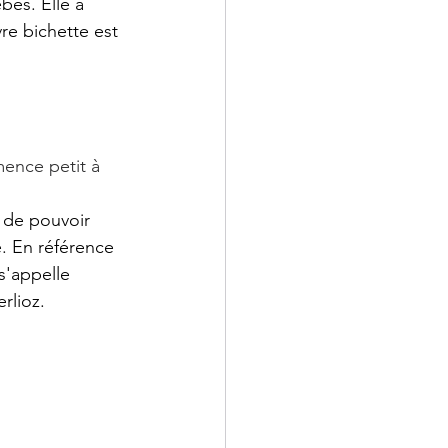
bés. Elle a 
re bichette est 
mence petit à 
 de pouvoir 
. En référence 
s'appelle 
rlioz.