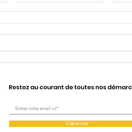
Coo
Jo 🕊️🖤, Beth, Meg & Amy
Restez au courant de toutes nos démar
S'abonner