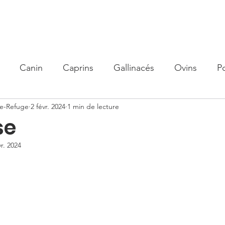
olidaire
Nos actions
Organisme de Formation
Parrain
Canin
Caprins
Gallinacés
Ovins
P
me-Refuge
2 févr. 2024
1 min de lecture
se
vr. 2024