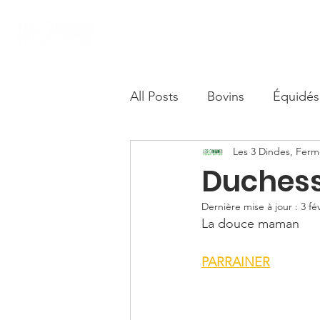
Accueil
Nous soutenir
Boutique S
All Posts
Bovins
Équidés
Les 3 Dindes, Fer
Camélidés
Duches
Dernière mise à jour :
3 fé
La douce maman 
PARRAINER