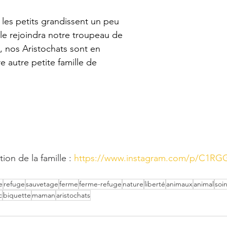
es petits grandissent un peu 
ille rejoindra notre troupeau de 
, nos Aristochats sont en 
e autre petite famille de 
ion de la famille : 
https://www.instagram.com/p/C1R
e
refuge
sauvetage
ferme
ferme-refuge
nature
liberté
animaux
animal
soi
c
biquette
maman
aristochats