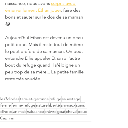
naissance, nous avons 
surpris avec 
émerveillement Ethan jouer
, faire des 
bons et sauter sur le dos de sa maman 
😂
Aujourd'hui Ethan est devenu un beau 
petit bouc. Mais il reste tout de même 
le petit préféré de sa maman. On peut 
entendre Ellie appeler Ethan à l'autre 
bout du refuge quand il s'éloigne un 
peu trop de sa mère... La petite famille 
reste très soudée.
les3dindes
tarn-et-garonne
refuge
sauvetage
ferme
ferme-refuge
nature
liberté
animaux
soins
dindes
animals
naissance
chèvre
goat
cheval
bouc
Caprins