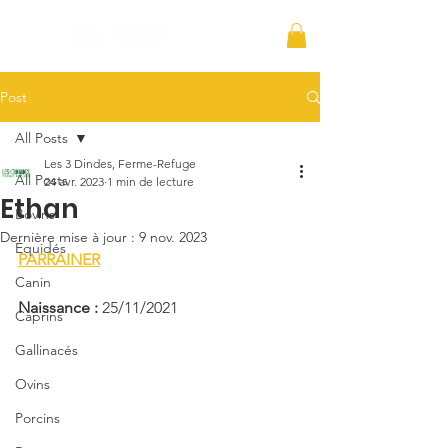
Post
All Posts
Les 3 Dindes, Ferme-Refuge
All Posts
24 avr. 2023
1 min de lecture
Ethan
Bovins
Dernière mise à jour :
9 nov. 2023
Équidés
PARRAINER
Canin
Naissance : 
25/11/2021
Caprins
Gallinacés
Ovins
Porcins