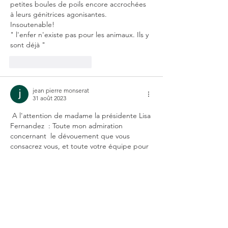
petites boules de poils encore accrochées 
à leurs génitrices agonisantes. 
Insoutenable!
" l'enfer n'existe pas pour les animaux. Ils y 
sont déjà "
J'aime
Répondre
jean pierre monserat
31 août 2023
 A l'attention de madame la présidente Lisa 
Fernandez  : Toute mon admiration 
concernant  le dévouement que vous 
consacrez vous, et toute votre équipe pour 
un meilleur avenir à nos chers amis à quatre 
pattes.
" Les animaux n'ont qu'un seul défaut; ils 
ont confiance en l'homme "
J'aime
Répondre