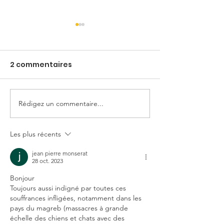
2 commentaires
Cookie
Rédigez un commentaire...
Jo 🕊️🖤, Beth, Meg &
Amy
Les plus récents
jean pierre monserat
28 oct. 2023
Bonjour
Toujours aussi indigné par toutes ces 
souffrances infligées, notamment dans les 
pays du magreb (massacres à grande 
échelle des chiens et chats avec des 