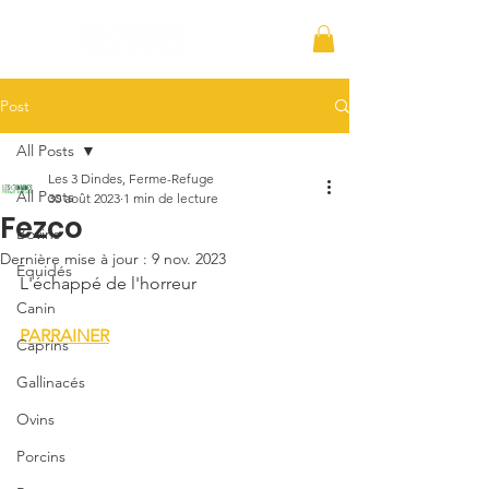
Post
All Posts
Les 3 Dindes, Ferme-Refuge
All Posts
30 août 2023
1 min de lecture
Fezco
Bovins
Dernière mise à jour :
9 nov. 2023
Équidés
L'échappé de l'horreur
Canin
PARRAINER
Caprins
Gallinacés
Ovins
Porcins