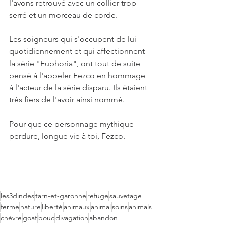
l'avons retrouvé avec un collier trop 
serré et un morceau de corde. 
Les soigneurs qui s'occupent de lui 
quotidiennement et qui affectionnent 
la série "Euphoria", ont tout de suite 
pensé à l'appeler Fezco en hommage 
à l'acteur de la série disparu. Ils étaient 
très fiers de l'avoir ainsi nommé. 
Pour que ce personnage mythique 
perdure, longue vie à toi, Fezco.
les3dindes
tarn-et-garonne
refuge
sauvetage
ferme
nature
liberté
animaux
animal
soins
animals
chèvre
goat
bouc
divagation
abandon