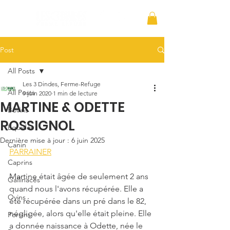
Post
All Posts
Les 3 Dindes, Ferme-Refuge
All Posts
9 juin 2020
1 min de lecture
MARTINE & ODETTE
Bovins
ROSSIGNOL
Équidés
Dernière mise à jour :
6 juin 2025
Canin
PARRAINER
Caprins
Martine était âgée de seulement 2 ans 
Gallinacés
quand nous l'avons récupérée. Elle a 
Ovins
été récupérée dans un pré dans le 82, 
négligée, alors qu'elle était pleine. Elle 
Porcins
a donnée naissance à Odette, née le 