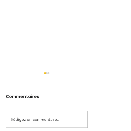
Commentaires
Voltige
Hope
Rédigez un commentaire...