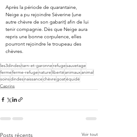
Après la période de quarantaine, 
Neige a pu rejoindre Séverine (une 
autre chèvre de son gabarit) afin de lui 
tenir compagnie. Dès que Neige aura 
repris une bonne corpulence, elles 
pourront rejoindre le troupeau des 
chèvres.
les3dindes
tarn-et-garonne
refuge
sauvetage
ferme
ferme-refuge
nature
liberté
animaux
animal
soins
dindes
naissance
chèvre
goat
équidé
Caprins
Voir tout
Posts récents