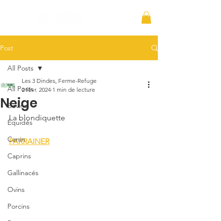
Post
All Posts
Les 3 Dindes, Ferme-Refuge
All Posts
2 févr. 2024
1 min de lecture
Neige
Bovins
La blondiquette 
Équidés
Canin
PARRAINER
Caprins
Gallinacés
Ovins
Porcins