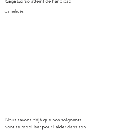
Cane Corso atteint de handicap.
Rongeurs
Camélidés
Nous savons déjà que nos soignants 
vont se mobiliser pour l’aider dans son 