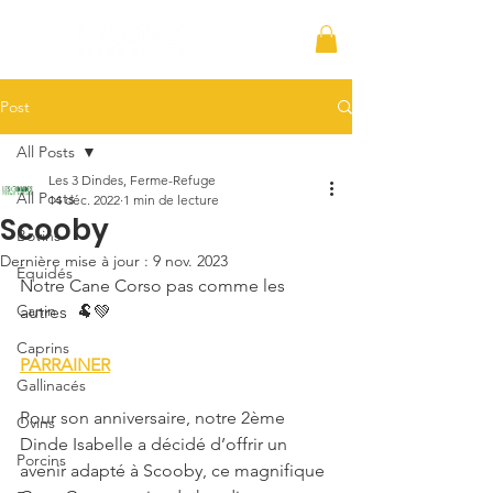
Post
All Posts
Les 3 Dindes, Ferme-Refuge
All Posts
14 déc. 2022
1 min de lecture
Scooby
Bovins
Dernière mise à jour :
9 nov. 2023
Équidés
Notre Cane Corso pas comme les 
Canin
autres  🐏💚
Caprins
PARRAINER
Gallinacés
Pour son anniversaire, notre 2ème 
Ovins
Dinde Isabelle a décidé d’offrir un 
Porcins
avenir adapté à Scooby, ce magnifique 