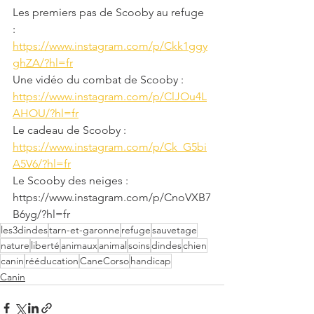
Les premiers pas de Scooby au refuge 
: 
https://www.instagram.com/p/Ckk1ggy
ghZA/?hl=fr
Une vidéo du combat de Scooby : 
https://www.instagram.com/p/ClJOu4L
AHOU/?hl=fr
Le cadeau de Scooby : 
https://www.instagram.com/p/Ck_G5bi
A5V6/?hl=fr
Le Scooby des neiges : 
https://www.instagram.com/p/CnoVXB7
B6yg/?hl=fr
les3dindes
tarn-et-garonne
refuge
sauvetage
nature
liberté
animaux
animal
soins
dindes
chien
canin
rééducation
CaneCorso
handicap
Canin