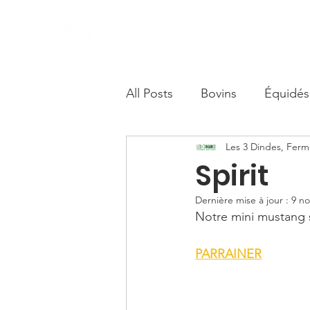
Accueil
Nous soutenir
Boutique S
All Posts
Bovins
Équidés
Les 3 Dindes, Fer
Camélidés
Spirit
Dernière mise à jour :
9 no
Notre mini mustang 
PARRAINER