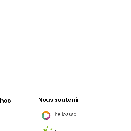
e
Nous soutenir
ches
helloasso