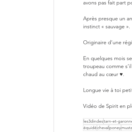
avons pas fait part 
Après presque un an a
instinct « sauvage ». I
Originaire d’une régio
En quelques mois seul
troupeau comme s’il y
chaud au cœur ♥️.
Longue vie à toi pet
Vidéo de Spirit en ple
les3dindes
tarn-et-garonn
équidé
cheval
poney
must