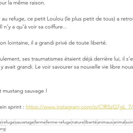
pour la même raison.
u refuge, ce petit Loulou (le plus petit de tous) a retr
l n’y a qu’à voir sa coiffure...
n lointaine, il a grandi privé de toute liberté.
ement, ses traumatismes étaient déjà derrière lui, il s’e
 avait grandi. Le voir savourer sa nouvelle vie libre nous 
it mustang sauvage !
in sprint : 
https://www.instagram.com/p/ClRSzQ7gL_7/
e
refuge
sauvetage
ferme
ferme-refuge
nature
liberté
animaux
animal
soi
ang