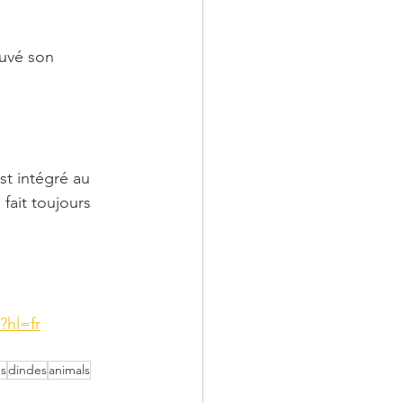
ouvé son 
st intégré au 
fait toujours 
?hl=fr
ns
dindes
animals