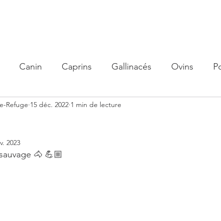
olidaire
Nos actions
Organisme de Formation
Parrain
Canin
Caprins
Gallinacés
Ovins
P
me-Refuge
15 déc. 2022
1 min de lecture
v. 2023
sauvage 🐴 💪🏼