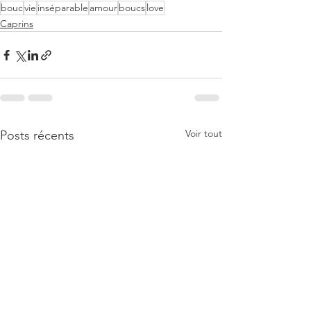
bouc
vie
inséparable
amour
boucs
love
Caprins
Voir tout
Posts récents