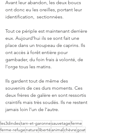
Avant leur abandon, les deux boucs 
ont donc eu les oreilles, portant leur 
identification,  sectionnées. 
Tout ce périple est maintenant derrière 
eux. Aujourd’hui ils se sont fait une 
place dans un troupeau de caprins. Ils 
ont accès à forêt entière pour 
gambader, du foin frais à volonté, de 
l’orge tous les matins. 
Ils gardent tout de même des 
souvenirs de ces durs moments. Ces 
deux frères de galère en sont ressortis 
craintifs mais très soudés. Ils ne restent 
jamais loin l’un de l’autre. 
les3dindes
tarn-et-garonne
sauvetage
ferme
ferme-refuge
nature
liberté
animal
chèvre
goat