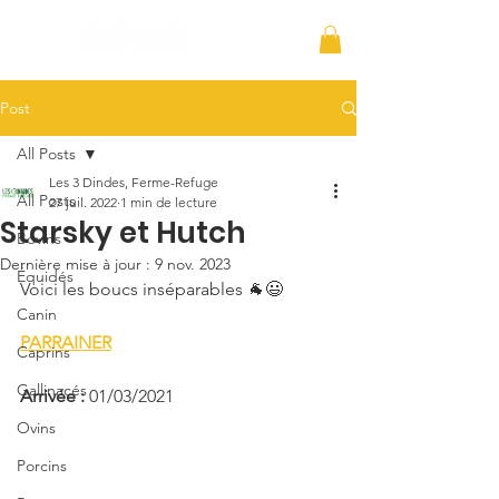
Post
All Posts
Les 3 Dindes, Ferme-Refuge
All Posts
27 juil. 2022
1 min de lecture
Starsky et Hutch
Bovins
Dernière mise à jour :
9 nov. 2023
Équidés
Voici les boucs inséparables 🐐😃
Canin
PARRAINER
Caprins
Gallinacés
Arrivée : 
01/03/2021
Ovins
Porcins