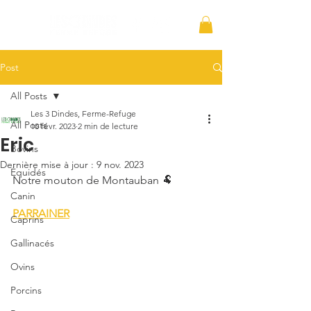
Post
All Posts
Les 3 Dindes, Ferme-Refuge
All Posts
10 févr. 2023
2 min de lecture
Eric
Bovins
Dernière mise à jour :
9 nov. 2023
Équidés
Notre mouton de Montauban 🐏
Canin
PARRAINER
Caprins
Gallinacés
Ovins
Porcins