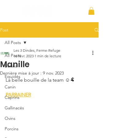
Post
All Posts
Les 3 Dindes, Ferme-Refuge
All Posts
16 févr. 2023
1 min de lecture
Manille
Bovins
Dernière mise à jour :
9 nov. 2023
Équidés
La belle bouille de la team ☺️🐏
Canin
PARRAINER
Caprins
Gallinacés
Ovins
Porcins