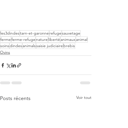
les3dindes
tarn-et-garonne
refuge
sauvetage
ferme
ferme-refuge
nature
liberté
animaux
animal
soins
dindes
animals
saisie judiciaire
brebis
Ovins
Voir tout
Posts récents