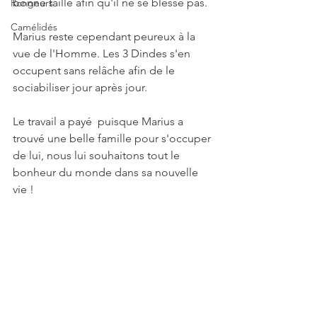
bonne taille afin qu'il ne se blesse pas.
Rongeurs
Camélidés
Marius reste cependant peureux à la 
vue de l'Homme. Les 3 Dindes s'en 
occupent sans relâche afin de le 
sociabiliser jour après jour.
Le travail a payé 
 puisque Marius a 
trouvé une belle famille pour s'occuper 
de lui, nous lui souhaitons tout le 
bonheur du monde dans sa nouvelle 
vie !