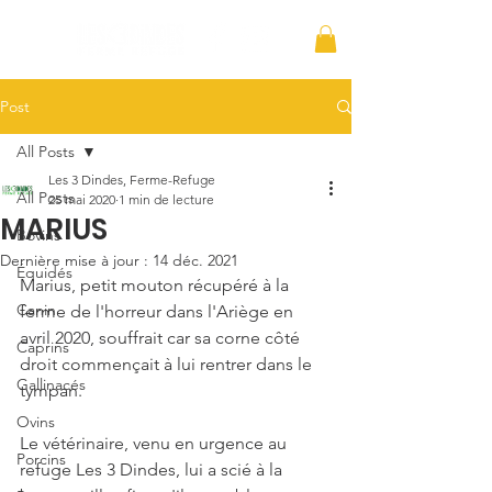
Post
All Posts
Les 3 Dindes, Ferme-Refuge
All Posts
25 mai 2020
1 min de lecture
MARIUS
Bovins
Dernière mise à jour :
14 déc. 2021
Équidés
Marius, petit mouton récupéré à la 
Canin
ferme de l'horreur dans l'Ariège en 
avril 2020, souffrait car sa corne côté 
Caprins
droit commençait à lui rentrer dans le 
Gallinacés
tympan.
Ovins
Le vétérinaire, venu en urgence au 
Porcins
refuge Les 3 Dindes, lui a scié à la 