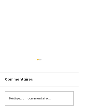
Commentaires
Monica
Rox & Rouky
Rédigez un commentaire...