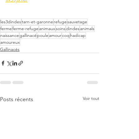
les3dindes
tarn-et-garonne
refuge
sauvetage
ferme
ferme-refuge
animaux
soins
dindes
animals
naissance
gallinacé
poule
amour
coq
hadicap
amoureux
Gallinacés
Voir tout
Posts récents