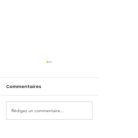
Commentaires
Cocotte
Rédigez un commentaire...
Booba 🖤🕊️, Kaaris, Jul
🖤🕊️ et Orelsan