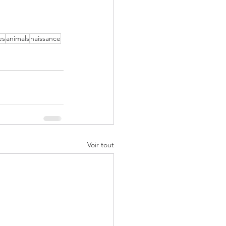
es
animals
naissance
Voir tout