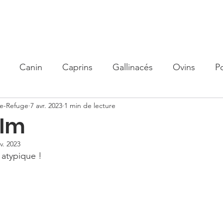
olidaire
Nos actions
Organisme de Formation
Parrain
Canin
Caprins
Gallinacés
Ovins
P
me-Refuge
7 avr. 2023
1 min de lecture
olm
v. 2023
e atypique !