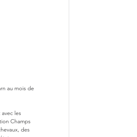
arn au mois de 
 avec les 
iation Champs 
chevaux, des 