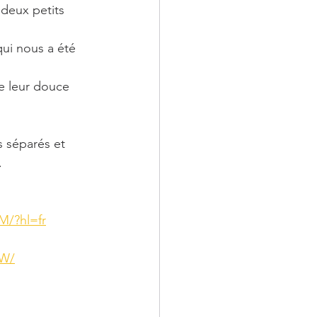
 deux petits 
ui nous a été 
e leur douce 
s séparés et 
. 
M/?hl=fr
NW/