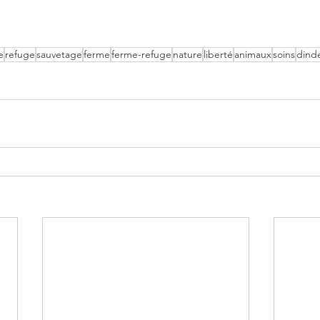
e
refuge
sauvetage
ferme
ferme-refuge
nature
liberté
animaux
soins
dind