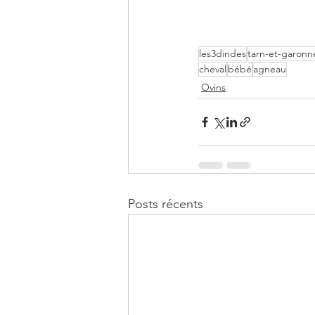
les3dindes
tarn-et-garonn
cheval
bébé
agneau
Ovins
Posts récents