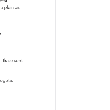
état 
 plein air.
s.
 Ils se sont 
ogotá, 