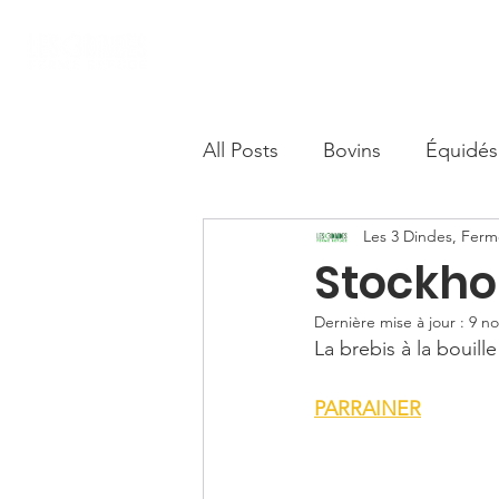
Accueil
Nous soutenir
Boutique S
All Posts
Bovins
Équidés
Les 3 Dindes, Fer
Camélidés
Stockh
Dernière mise à jour :
9 no
La brebis à la bouill
PARRAINER