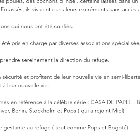
es poules, des cochons d'inde...certains laissés dans un 
 Entassés, ils vivaient dans leurs excréments sans accès au
utons qui nous ont été confiés.
 été pris en charge par diverses associations spécialisée
prendre sereinement la direction du refuge.
 sécurité et profitent de leur nouvelle vie en semi-liberté.
à leur nouvelle vie.
és en référence à la célèbre série : CASA DE PAPEL : B
nver, Berlin, Stockholm et Pops ( qui a rejoint Miel)
e gestante au refuge ( tout comme Pops et Bogotá).