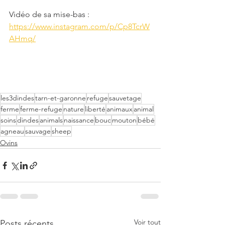
Vidéo de sa mise-bas : 
https://www.instagram.com/p/Cp8TcrW
AHmq/
les3dindes
tarn-et-garonne
refuge
sauvetage
ferme
ferme-refuge
nature
liberté
animaux
animal
soins
dindes
animals
naissance
bouc
mouton
bébé
agneau
sauvage
sheep
Ovins
Voir tout
Posts récents