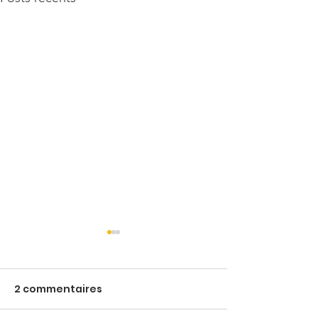
2 commentaires
Monica
Rox & Rouky