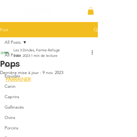
Post
All Posts
Les 3 Dindes, Ferme-Refuge
All Posts
3 avr. 2023
1 min de lecture
Pops
Bovins
Dernière mise à jour :
9 nov. 2023
Équidés
PARRAINER
Canin
Caprins
Gallinacés
Ovins
Porcins