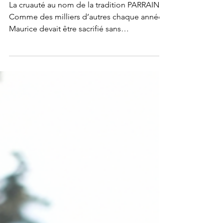
Maurice
La cruauté au nom de la tradition PARRAINER
Comme des milliers d’autres chaque année,
Maurice devait être sacrifié sans
étourdissement à l’occasion d’une fête
religieuse. Mais grâce à un signalement et à
la réactivité des gendarmes, Maurice a été
sauvé. Il était malheureusement trop tard
pour ses deux compagnons, cruellement
abattus. Nous avons été réquisitionnés par la
gendarmerie pour prendre en charge le petit
Maurice, complètement traumatisé. Arrivé au
refuge, sa peine im