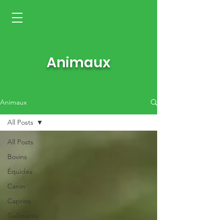
Animaux
Animaux
All Posts
All Posts
Bovins
Équidés
Canin
Caprins
Gallinacés