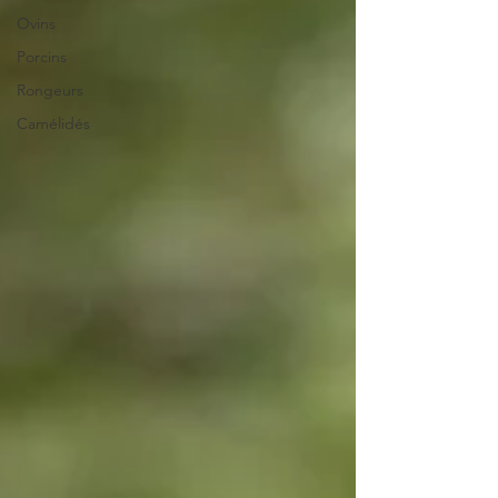
Ovins
Porcins
Rongeurs
Camélidés