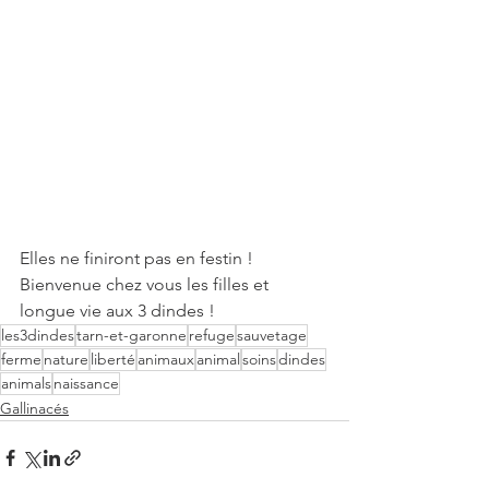
Elles ne finiront pas en festin !
Bienvenue chez vous les filles et 
longue vie aux 3 dindes !
les3dindes
tarn-et-garonne
refuge
sauvetage
ferme
nature
liberté
animaux
animal
soins
dindes
animals
naissance
Gallinacés