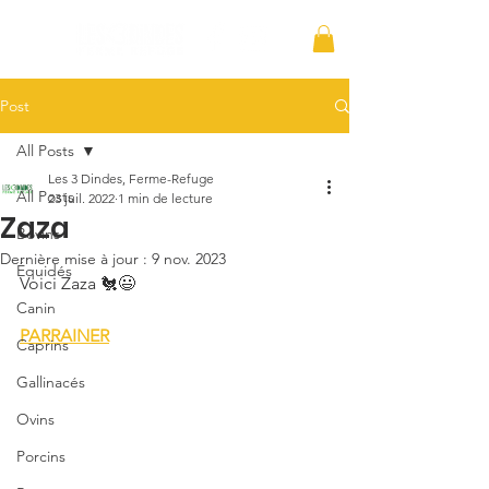
Post
All Posts
Les 3 Dindes, Ferme-Refuge
All Posts
23 juil. 2022
1 min de lecture
Zaza
Bovins
Dernière mise à jour :
9 nov. 2023
Équidés
Voici Zaza 🐔😃
Canin
PARRAINER
Caprins
Gallinacés
Ovins
Porcins