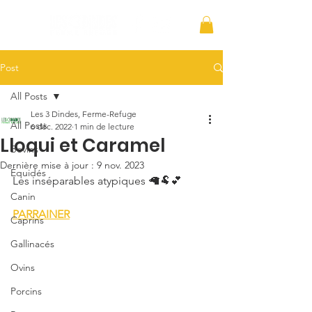
Post
All Posts
Les 3 Dindes, Ferme-Refuge
All Posts
6 déc. 2022
1 min de lecture
Lloqui et Caramel
Bovins
Dernière mise à jour :
9 nov. 2023
Équidés
Les inséparables atypiques 🦙🐏💕
Canin
PARRAINER
Caprins
Gallinacés
Ovins
Porcins