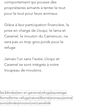
comportement qui pousse des 
propriétaires aimants à tenter le tout 
pour le tout pour leurs animaux. 
Grâce à leur participation financière, la 
prise en charge de Lloqui, le lama et 
Caramel, le mouton du Cameroun, ne 
sera pas un trop gros poids pour le 
refuge.
Jamais l'un sans l'autre, Lloqui et 
Caramel se sont intégrés à notre 
troupeau de moutons. 
les3dindes
tarn-et-garonne
refuge
sauvetage
ferme
ferme-refuge
nature
liberté
animaux
animal
soins
dindes
mouton
ovin
camélidé